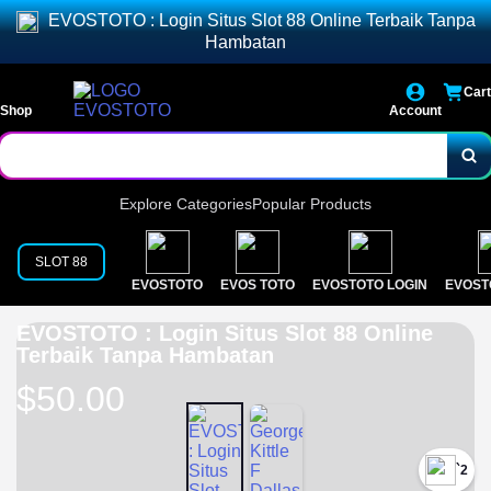
EVOSTOTO : Login Situs Slot 88 Online Terbaik Tanpa
Hambatan
Cart
Shop
Account
Explore Categories
Popular Products
SLOT 88
EVOSTOTO
EVOS TOTO
EVOSTOTO LOGIN
EVOST
EVOSTOTO : Login Situs Slot 88 Online
Terbaik Tanpa Hambatan
$50.00
`2