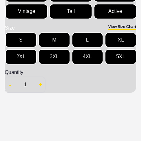
Vintage
Tall
Active
View Size Chart
Size
S
M
L
XL
2XL
3XL
4XL
5XL
Quantity
-
+